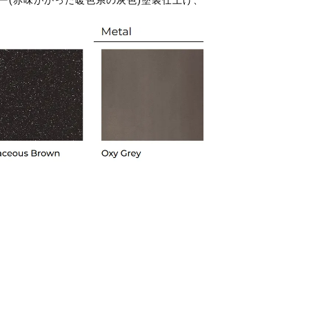
ー(赤味がかった暖色系の灰色)塗装仕上げ、