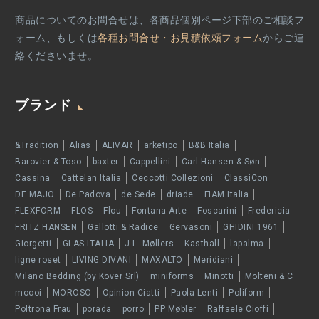
商品についてのお問合せは、各商品個別ページ下部のご相談フ
ォーム、もしくは
各種お問合せ・お見積依頼フォーム
からご連
絡くださいませ。
ブランド
&Tradition
Alias
ALIVAR
arketipo
B&B Italia
Barovier & Toso
baxter
Cappellini
Carl Hansen & Søn
Cassina
Cattelan Italia
Ceccotti Collezioni
ClassiCon
DE MAJO
De Padova
de Sede
driade
FIAM Italia
FLEXFORM
FLOS
Flou
Fontana Arte
Foscarini
Fredericia
FRITZ HANSEN
Gallotti & Radice
Gervasoni
GHIDINI 1961
Giorgetti
GLAS ITALIA
J.L. Møllers
Kasthall
lapalma
ligne roset
LIVING DIVANI
MAXALTO
Meridiani
Milano Bedding (by Kover Srl)
miniforms
Minotti
Molteni & C
moooi
MOROSO
Opinion Ciatti
Paola Lenti
Poliform
Poltrona Frau
porada
porro
PP Møbler
Raffaele Cioffi