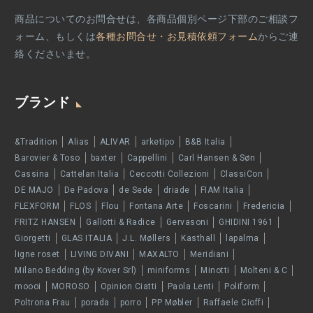
商品についてのお問合せは、各商品個別ページ下部のご相談フ
ォーム、もしくは
各種お問合せ・お見積依頼フォーム
からご連
絡くださいませ。
ブランド
&Tradition
Alias
ALIVAR
arketipo
B&B Italia
Barovier & Toso
baxter
Cappellini
Carl Hansen & Søn
Cassina
Cattelan Italia
Ceccotti Collezioni
ClassiCon
DE MAJO
De Padova
de Sede
driade
FIAM Italia
FLEXFORM
FLOS
Flou
Fontana Arte
Foscarini
Fredericia
FRITZ HANSEN
Gallotti & Radice
Gervasoni
GHIDINI 1961
Giorgetti
GLAS ITALIA
J.L. Møllers
Kasthall
lapalma
ligne roset
LIVING DIVANI
MAXALTO
Meridiani
Milano Bedding (by Kover Srl)
miniforms
Minotti
Molteni & C
moooi
MOROSO
Opinion Ciatti
Paola Lenti
Poliform
Poltrona Frau
porada
porro
PP Møbler
Raffaele Cioffi