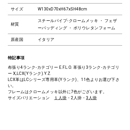
サイズ
W130xD70xH67xSH48cm
スチールパイプ-クロームメッキ ・ フェザ
材質
ーパッディング ・ ポリウレタンフォーム
原産国
イタリア
特記事項
布張り4ランク-カテゴリー E.F.L.O. 革張り3ランク-カテゴリ
ー X,LCX(Yランク).Y.Z.
LCX革はLCシリーズ専用革(Yランク)、11色よりお選び下さ
い。
フレームはクロームメッキ以外に7色がございます。
サイズバリエーション
１人掛
・2人掛・
3人掛