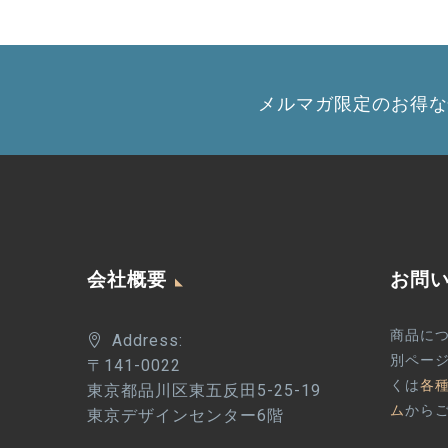
メルマガ限定のお得な
会社概要
お問
商品に
Address:
別ペー
〒141-0022
くは
各
東京都品川区東五反田5-25-19
ム
から
東京デザインセンター6階