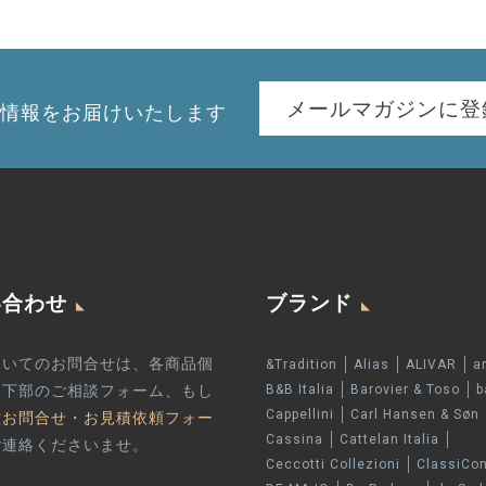
メールマガジンに登
情報を
お届けいたします
い合わせ
ブランド
ついてのお問合せは、各商品個
&Tradition
Alias
ALIVAR
a
ジ下部のご相談フォーム、もし
B&B Italia
Barovier & Toso
b
Cappellini
Carl Hansen & Søn
種お問合せ・お見積依頼フォー
Cassina
Cattelan Italia
ご連絡くださいませ。
Ceccotti Collezioni
ClassiCo