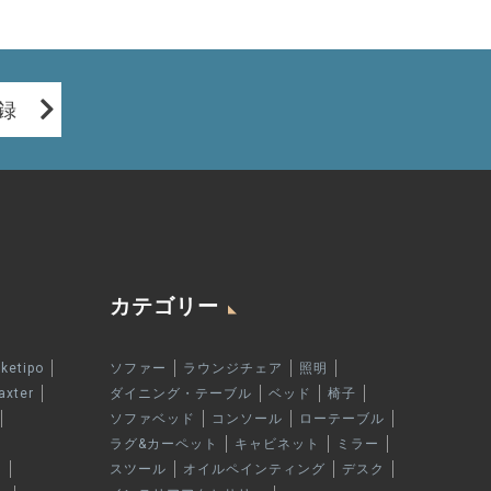
録
カテゴリー
rketipo
ソファー
ラウンジチェア
照明
axter
ダイニング・テーブル
ベッド
椅子
ソファベッド
コンソール
ローテーブル
ラグ&カーペット
キャビネット
ミラー
n
スツール
オイルペインティング
デスク