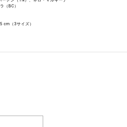
バーチン（TN）、ネロ・マルキーナ
ラ（BC）
× H75 cm（3サイズ）