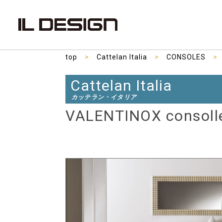
top
>
Cattelan Italia
>
CONSOLES
>
Cattelan Italia
カッテラン・イタリア
VALENTINOX consol