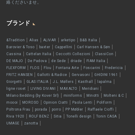
絡くださいませ。
ブランド
&Tradition
Alias
ALIVAR
arketipo
B&B Italia
Barovier & Toso
baxter
Cappellini
Carl Hansen & Søn
Cassina
Cattelan Italia
Ceccotti Collezioni
ClassiCon
DE MAJO
De Padova
de Sede
driade
FIAM Italia
FLEXFORM
FLOS
Flou
Fontana Arte
Foscarini
Fredericia
FRITZ HANSEN
Gallotti & Radice
Gervasoni
GHIDINI 1961
Giorgetti
GLAS ITALIA
J.L. Møllers
Kasthall
lapalma
ligne roset
LIVING DIVANI
MAXALTO
Meridiani
Milano Bedding (by Kover Srl)
miniforms
Minotti
Molteni & C
moooi
MOROSO
Opinion Ciatti
Paola Lenti
Poliform
Poltrona Frau
porada
porro
PP Møbler
Raffaele Cioffi
Riva 1920
ROLF BENZ
Sitia
Tonelli design
Tonin CASA
UMAGE
zanotta