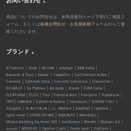
お問い合わせ
商品についてのお問合せは、各商品個別ページ下部のご相談フ
ォーム、もしくは
各種お問合せ・お見積依頼フォーム
からご連
絡くださいませ。
ブランド
&Tradition
Alias
ALIVAR
arketipo
B&B Italia
Barovier & Toso
baxter
Cappellini
Carl Hansen & Søn
Cassina
Cattelan Italia
Ceccotti Collezioni
ClassiCon
DE MAJO
De Padova
de Sede
driade
FIAM Italia
FLEXFORM
FLOS
Flou
Fontana Arte
Foscarini
Fredericia
FRITZ HANSEN
Gallotti & Radice
Gervasoni
GHIDINI 1961
Giorgetti
GLAS ITALIA
J.L. Møllers
Kasthall
lapalma
ligne roset
LIVING DIVANI
MAXALTO
Meridiani
Milano Bedding (by Kover Srl)
miniforms
Minotti
Molteni & C
moooi
MOROSO
Opinion Ciatti
Paola Lenti
Poliform