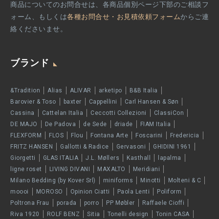
商品についてのお問合せは、各商品個別ページ下部のご相談フ
ォーム、もしくは
各種お問合せ・お見積依頼フォーム
からご連
絡くださいませ。
ブランド
&Tradition
Alias
ALIVAR
arketipo
B&B Italia
Barovier & Toso
baxter
Cappellini
Carl Hansen & Søn
Cassina
Cattelan Italia
Ceccotti Collezioni
ClassiCon
DE MAJO
De Padova
de Sede
driade
FIAM Italia
FLEXFORM
FLOS
Flou
Fontana Arte
Foscarini
Fredericia
FRITZ HANSEN
Gallotti & Radice
Gervasoni
GHIDINI 1961
Giorgetti
GLAS ITALIA
J.L. Møllers
Kasthall
lapalma
ligne roset
LIVING DIVANI
MAXALTO
Meridiani
Milano Bedding (by Kover Srl)
miniforms
Minotti
Molteni & C
moooi
MOROSO
Opinion Ciatti
Paola Lenti
Poliform
Poltrona Frau
porada
porro
PP Møbler
Raffaele Cioffi
Riva 1920
ROLF BENZ
Sitia
Tonelli design
Tonin CASA