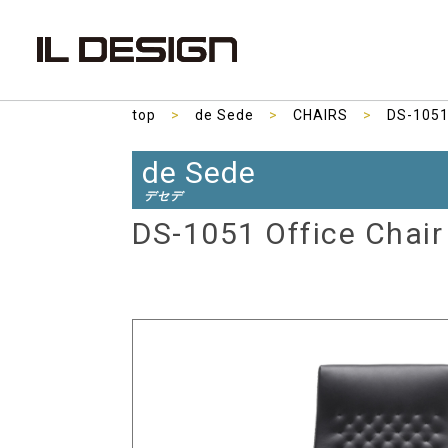
top
>
de Sede
>
CHAIRS
>
DS-1051
de Sede
デセデ
DS-1051 Office Chair