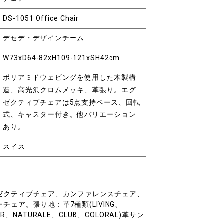
DS-1051 Office Chair
デセデ・デザインチーム
W73xD64-82xH109-121xSH42cm
ポリアミドウェビングを使用した木製構
造、高光沢クロムメッキ、革張り。エグ
ゼクティブチェアは5点支持ベース、回転
式、キャスター付き。他バリエーション
あり。
スイス
ゼクティブチェア、カンファレンスチェア、
ェア。張り地：革7種類(LIVING、
IR、NATURALE、CLUB、COLORAL)革サン