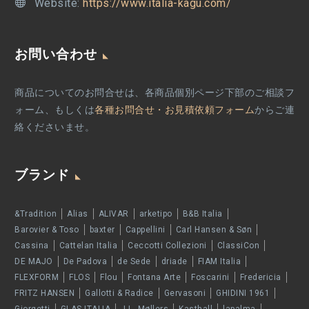
Website:
https://www.italia-kagu.com/
お問い合わせ
商品についてのお問合せは、各商品個別ページ下部のご相談フ
ォーム、もしくは
各種お問合せ・お見積依頼フォーム
からご連
絡くださいませ。
ブランド
&Tradition
Alias
ALIVAR
arketipo
B&B Italia
Barovier & Toso
baxter
Cappellini
Carl Hansen & Søn
Cassina
Cattelan Italia
Ceccotti Collezioni
ClassiCon
DE MAJO
De Padova
de Sede
driade
FIAM Italia
FLEXFORM
FLOS
Flou
Fontana Arte
Foscarini
Fredericia
FRITZ HANSEN
Gallotti & Radice
Gervasoni
GHIDINI 1961