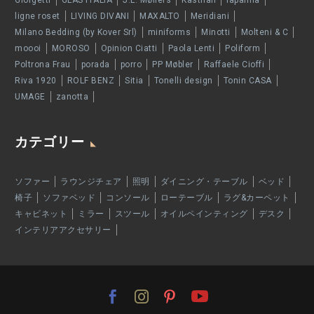
Giorgetti
GLAS ITALIA
J.L. Møllers
Kasthall
lapalma
ligne roset
LIVING DIVANI
MAXALTO
Meridiani
Milano Bedding (by Kover Srl)
miniforms
Minotti
Molteni & C
moooi
MOROSO
Opinion Ciatti
Paola Lenti
Poliform
Poltrona Frau
porada
porro
PP Møbler
Raffaele Cioffi
Riva 1920
ROLF BENZ
Sitia
Tonelli design
Tonin CASA
UMAGE
zanotta
カテゴリー
ソファー
ラウンジチェア
照明
ダイニング・テーブル
ベッド
椅子
ソファベッド
コンソール
ローテーブル
ラグ&カーペット
キャビネット
ミラー
スツール
オイルペインティング
デスク
インテリアアクセサリー