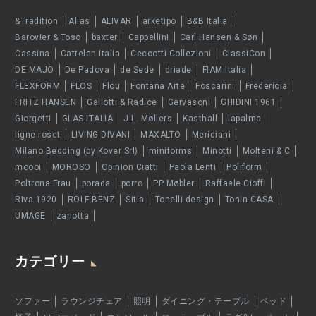
&Tradition
Alias
ALIVAR
arketipo
B&B Italia
Barovier & Toso
baxter
Cappellini
Carl Hansen & Søn
Cassina
Cattelan Italia
Ceccotti Collezioni
ClassiCon
DE MAJO
De Padova
de Sede
driade
FIAM Italia
FLEXFORM
FLOS
Flou
Fontana Arte
Foscarini
Fredericia
FRITZ HANSEN
Gallotti & Radice
Gervasoni
GHIDINI 1961
Giorgetti
GLAS ITALIA
J.L. Møllers
Kasthall
lapalma
ligne roset
LIVING DIVANI
MAXALTO
Meridiani
Milano Bedding (by Kover Srl)
miniforms
Minotti
Molteni & C
moooi
MOROSO
Opinion Ciatti
Paola Lenti
Poliform
Poltrona Frau
porada
porro
PP Møbler
Raffaele Cioffi
Riva 1920
ROLF BENZ
Sitia
Tonelli design
Tonin CASA
UMAGE
zanotta
カテゴリー
ソファー
ラウンジチェア
照明
ダイニング・テーブル
ベッド