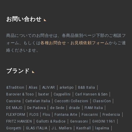
お問い合わせ
商品についてのお問合せは、各商品個別ページ下部のご相談フ
ォーム、もしくは
各種お問合せ・お見積依頼フォーム
からご連
絡くださいませ。
ブランド
&Tradition
Alias
ALIVAR
arketipo
B&B Italia
Barovier & Toso
baxter
Cappellini
Carl Hansen & Søn
Cassina
Cattelan Italia
Ceccotti Collezioni
ClassiCon
DE MAJO
De Padova
de Sede
driade
FIAM Italia
FLEXFORM
FLOS
Flou
Fontana Arte
Foscarini
Fredericia
FRITZ HANSEN
Gallotti & Radice
Gervasoni
GHIDINI 1961
Giorgetti
GLAS ITALIA
J.L. Møllers
Kasthall
lapalma