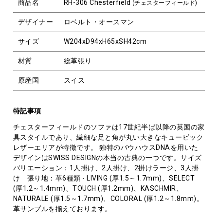
商品名
RH-306 Chesterfield
(チェスターフィールド)
デザイナー
ロベルト・オースマン
サイズ
W204xD94xH65xSH42cm
材質
総革張り
原産国
スイス
特記事項
チェスターフィールドのソファは17世紀半ば以降の英国の家
具スタイルであり、繊細な足と角が丸い大きなキュービック
レザーエリアが特徴です。 独特のバウハウスDNAを用いた
デザインはSWISS DESIGNの本当の古典の一つです。サイズ
バリエーション：1人掛け、2人掛け、2掛けラージ、3人掛
け 張り地：革6種類 - LIVING (厚1.5～1.7mm)、SELECT
(厚1.2～1.4mm)、TOUCH (厚1.2mm)、KASCHMIR、
NATURALE (厚1.5～1.7mm)、COLORAL (厚1.2～1.8mm)。
革サンプルを揃えております。