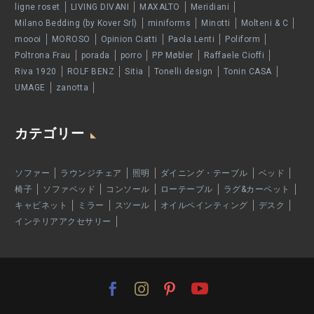
ligne roset
LIVING DIVANI
MAXALTO
Meridiani
Milano Bedding (by Kover Srl)
miniforms
Minotti
Molteni & C
moooi
MOROSO
Opinion Ciatti
Paola Lenti
Poliform
Poltrona Frau
porada
porro
PP Møbler
Raffaele Cioffi
Riva 1920
ROLF BENZ
Sitia
Tonelli design
Tonin CASA
UMAGE
zanotta
カテゴリー
ソファー
ラウンジチェア
照明
ダイニング・テーブル
ベッド
椅子
ソファベッド
コンソール
ローテーブル
ラグ&カーペット
キャビネット
ミラー
スツール
オイルペインティング
デスク
インテリアアクセサリー