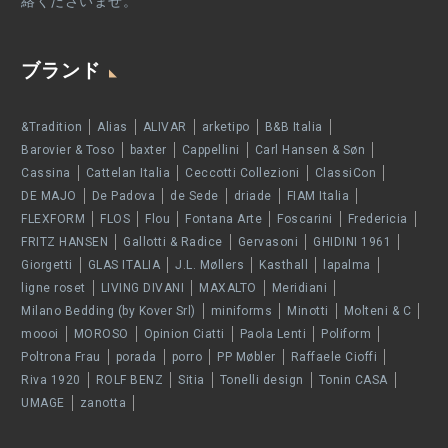
絡くださいませ。
ブランド
&Tradition
Alias
ALIVAR
arketipo
B&B Italia
Barovier & Toso
baxter
Cappellini
Carl Hansen & Søn
Cassina
Cattelan Italia
Ceccotti Collezioni
ClassiCon
DE MAJO
De Padova
de Sede
driade
FIAM Italia
FLEXFORM
FLOS
Flou
Fontana Arte
Foscarini
Fredericia
FRITZ HANSEN
Gallotti & Radice
Gervasoni
GHIDINI 1961
Giorgetti
GLAS ITALIA
J.L. Møllers
Kasthall
lapalma
ligne roset
LIVING DIVANI
MAXALTO
Meridiani
Milano Bedding (by Kover Srl)
miniforms
Minotti
Molteni & C
moooi
MOROSO
Opinion Ciatti
Paola Lenti
Poliform
Poltrona Frau
porada
porro
PP Møbler
Raffaele Cioffi
Riva 1920
ROLF BENZ
Sitia
Tonelli design
Tonin CASA
UMAGE
zanotta