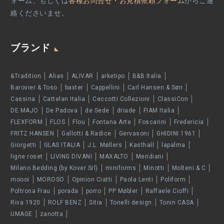
ォーム、もしくは
各種お問合せ・お見積依頼フォーム
からご連
絡くださいませ。
ブランド
&Tradition
Alias
ALIVAR
arketipo
B&B Italia
Barovier & Toso
baxter
Cappellini
Carl Hansen & Søn
Cassina
Cattelan Italia
Ceccotti Collezioni
ClassiCon
DE MAJO
De Padova
de Sede
driade
FIAM Italia
FLEXFORM
FLOS
Flou
Fontana Arte
Foscarini
Fredericia
FRITZ HANSEN
Gallotti & Radice
Gervasoni
GHIDINI 1961
Giorgetti
GLAS ITALIA
J.L. Møllers
Kasthall
lapalma
ligne roset
LIVING DIVANI
MAXALTO
Meridiani
Milano Bedding (by Kover Srl)
miniforms
Minotti
Molteni & C
moooi
MOROSO
Opinion Ciatti
Paola Lenti
Poliform
Poltrona Frau
porada
porro
PP Møbler
Raffaele Cioffi
Riva 1920
ROLF BENZ
Sitia
Tonelli design
Tonin CASA
UMAGE
zanotta