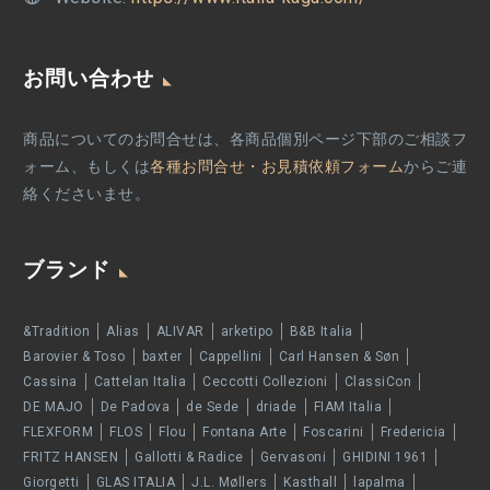
お問い合わせ
商品についてのお問合せは、各商品個別ページ下部のご相談フ
ォーム、もしくは
各種お問合せ・お見積依頼フォーム
からご連
絡くださいませ。
ブランド
&Tradition
Alias
ALIVAR
arketipo
B&B Italia
Barovier & Toso
baxter
Cappellini
Carl Hansen & Søn
Cassina
Cattelan Italia
Ceccotti Collezioni
ClassiCon
DE MAJO
De Padova
de Sede
driade
FIAM Italia
FLEXFORM
FLOS
Flou
Fontana Arte
Foscarini
Fredericia
FRITZ HANSEN
Gallotti & Radice
Gervasoni
GHIDINI 1961
Giorgetti
GLAS ITALIA
J.L. Møllers
Kasthall
lapalma