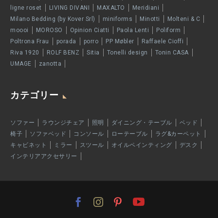
ligne roset
LIVING DIVANI
MAXALTO
Meridiani
Milano Bedding (by Kover Srl)
miniforms
Minotti
Molteni & C
moooi
MOROSO
Opinion Ciatti
Paola Lenti
Poliform
Poltrona Frau
porada
porro
PP Møbler
Raffaele Cioffi
Riva 1920
ROLF BENZ
Sitia
Tonelli design
Tonin CASA
UMAGE
zanotta
カテゴリー
ソファー
ラウンジチェア
照明
ダイニング・テーブル
ベッド
椅子
ソファベッド
コンソール
ローテーブル
ラグ&カーペット
キャビネット
ミラー
スツール
オイルペインティング
デスク
インテリアアクセサリー