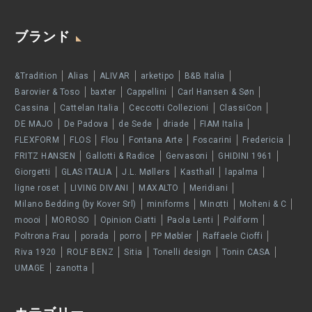
ブランド
&Tradition
Alias
ALIVAR
arketipo
B&B Italia
Barovier & Toso
baxter
Cappellini
Carl Hansen & Søn
Cassina
Cattelan Italia
Ceccotti Collezioni
ClassiCon
DE MAJO
De Padova
de Sede
driade
FIAM Italia
FLEXFORM
FLOS
Flou
Fontana Arte
Foscarini
Fredericia
FRITZ HANSEN
Gallotti & Radice
Gervasoni
GHIDINI 1961
Giorgetti
GLAS ITALIA
J.L. Møllers
Kasthall
lapalma
ligne roset
LIVING DIVANI
MAXALTO
Meridiani
Milano Bedding (by Kover Srl)
miniforms
Minotti
Molteni & C
moooi
MOROSO
Opinion Ciatti
Paola Lenti
Poliform
Poltrona Frau
porada
porro
PP Møbler
Raffaele Cioffi
Riva 1920
ROLF BENZ
Sitia
Tonelli design
Tonin CASA
UMAGE
zanotta