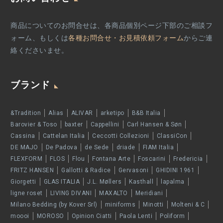
商品についてのお問合せは、各商品個別ページ下部のご相談フ
ォーム、もしくは
各種お問合せ・お見積依頼フォーム
からご連
絡くださいませ。
ブランド
&Tradition
Alias
ALIVAR
arketipo
B&B Italia
Barovier & Toso
baxter
Cappellini
Carl Hansen & Søn
Cassina
Cattelan Italia
Ceccotti Collezioni
ClassiCon
DE MAJO
De Padova
de Sede
driade
FIAM Italia
FLEXFORM
FLOS
Flou
Fontana Arte
Foscarini
Fredericia
FRITZ HANSEN
Gallotti & Radice
Gervasoni
GHIDINI 1961
Giorgetti
GLAS ITALIA
J.L. Møllers
Kasthall
lapalma
ligne roset
LIVING DIVANI
MAXALTO
Meridiani
Milano Bedding (by Kover Srl)
miniforms
Minotti
Molteni & C
moooi
MOROSO
Opinion Ciatti
Paola Lenti
Poliform