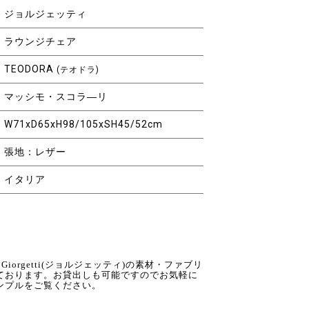
ジョルジェッティ
ラウンジチェア
TEODORA
(テオドラ)
マッシモ・スコラ―リ
W71xD65xH98/105xSH45/52cm
張地：レザー
イタリア
ではGiorgetti(ジョルジェッティ)の素材・ファブリ
ております。お貸出しも可能ですのでお気軽に
ンプルをご覧ください。