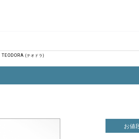
TEODORA
(テオドラ)
お値