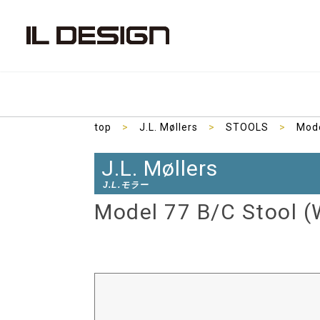
top
>
J.L. Møllers
>
STOOLS
>
Mode
J.L. Møllers
J.L.モラー
Model 77 B/C Stool 