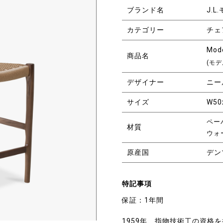
ブランド名
J.L
カテゴリー
チェ
Mode
商品名
(モデ
デザイナー
ニー
サイズ
W50
ペー
材質
ウォ
原産国
デン
特記事項
保証：1年間
1959年、指物技術工の資格を持つN