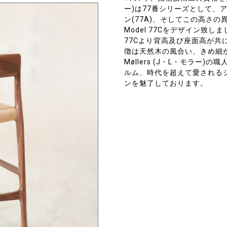
ー)は77番シリーズとして、
ン(77A)、そしてこの高さの異
Model 77Cをデザイン致しまし
77Cより背高及び座面高が共
徴は天然木の風合い、きめ細か
Møllers (J・L・モラー
ルム、時代を超えて愛される
ンを魅了しております。