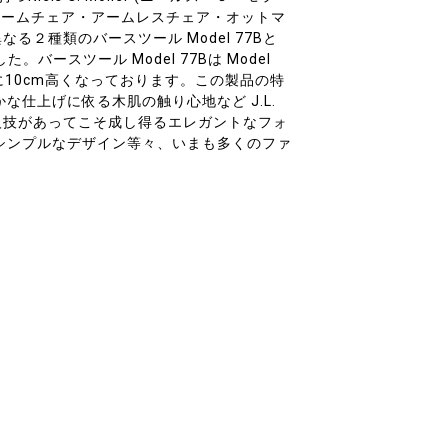
アームチェア・アームレスチェア・オットマ
なる２種類のバースツール Model 77Bと
た。バースツール Model 77Bは Model
に10cm高くなっております。この製品の特
な仕上げに依る木肌の触り心地など J.L.
)の職人技があってこそ成し得るエレガントなフォ
シンプルなデザイン等々、いまも多くのファ