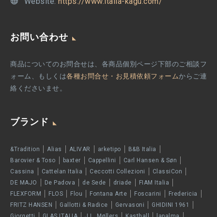
Website:
https://www.italia-kagu.com/
お問い合わせ
商品についてのお問合せは、各商品個別ページ下部のご相談フ
ォーム、もしくは
各種お問合せ・お見積依頼フォーム
からご連
絡くださいませ。
ブランド
&Tradition
Alias
ALIVAR
arketipo
B&B Italia
Barovier & Toso
baxter
Cappellini
Carl Hansen & Søn
Cassina
Cattelan Italia
Ceccotti Collezioni
ClassiCon
DE MAJO
De Padova
de Sede
driade
FIAM Italia
FLEXFORM
FLOS
Flou
Fontana Arte
Foscarini
Fredericia
FRITZ HANSEN
Gallotti & Radice
Gervasoni
GHIDINI 1961
Giorgetti
GLAS ITALIA
J.L. Møllers
Kasthall
lapalma