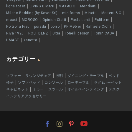
ligne roset
LIVING DIVANI
MAXALTO
Meridiani
Milano Bedding (by Kover Srl)
miniforms
Minotti
Molteni & C
moooi
MOROSO
Opinion Ciatti
Paola Lenti
Poliform
Poltrona Frau
porada
porro
PP Møbler
Raffaele Cioffi
Riva 1920
ROLF BENZ
Sitia
Tonelli design
Tonin CASA
UMAGE
zanotta
カテゴリー
ソファー
ラウンジチェア
照明
ダイニング・テーブル
ベッド
椅子
ソファベッド
コンソール
ローテーブル
ラグ&カーペット
キャビネット
ミラー
スツール
オイルペインティング
デスク
インテリアアクセサリー