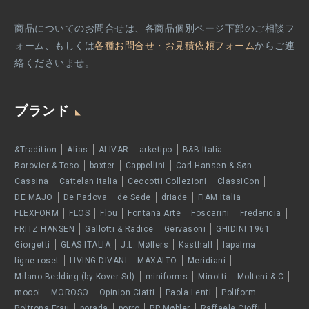
商品についてのお問合せは、各商品個別ページ下部のご相談フ
ォーム、もしくは
各種お問合せ・お見積依頼フォーム
からご連
絡くださいませ。
ブランド
&Tradition
Alias
ALIVAR
arketipo
B&B Italia
Barovier & Toso
baxter
Cappellini
Carl Hansen & Søn
Cassina
Cattelan Italia
Ceccotti Collezioni
ClassiCon
DE MAJO
De Padova
de Sede
driade
FIAM Italia
FLEXFORM
FLOS
Flou
Fontana Arte
Foscarini
Fredericia
FRITZ HANSEN
Gallotti & Radice
Gervasoni
GHIDINI 1961
Giorgetti
GLAS ITALIA
J.L. Møllers
Kasthall
lapalma
ligne roset
LIVING DIVANI
MAXALTO
Meridiani
Milano Bedding (by Kover Srl)
miniforms
Minotti
Molteni & C
moooi
MOROSO
Opinion Ciatti
Paola Lenti
Poliform
Poltrona Frau
porada
porro
PP Møbler
Raffaele Cioffi