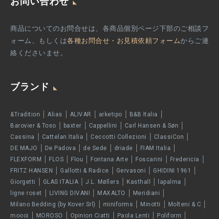
お問い合わせ
商品についてのお問合せは、各商品個別ページ下部のご相談フ
ォーム、もしくは
各種お問合せ・お見積依頼フォーム
からご連
絡くださいませ。
ブランド
&Tradition
Alias
ALIVAR
arketipo
B&B Italia
Barovier & Toso
baxter
Cappellini
Carl Hansen & Søn
Cassina
Cattelan Italia
Ceccotti Collezioni
ClassiCon
DE MAJO
De Padova
de Sede
driade
FIAM Italia
FLEXFORM
FLOS
Flou
Fontana Arte
Foscarini
Fredericia
FRITZ HANSEN
Gallotti & Radice
Gervasoni
GHIDINI 1961
Giorgetti
GLAS ITALIA
J.L. Møllers
Kasthall
lapalma
ligne roset
LIVING DIVANI
MAXALTO
Meridiani
Milano Bedding (by Kover Srl)
miniforms
Minotti
Molteni & C
moooi
MOROSO
Opinion Ciatti
Paola Lenti
Poliform