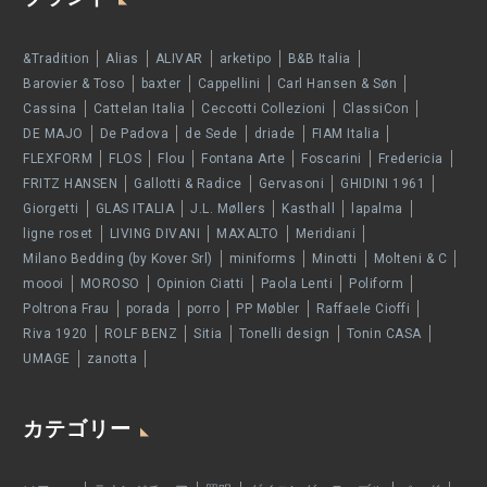
&Tradition
Alias
ALIVAR
arketipo
B&B Italia
Barovier & Toso
baxter
Cappellini
Carl Hansen & Søn
Cassina
Cattelan Italia
Ceccotti Collezioni
ClassiCon
DE MAJO
De Padova
de Sede
driade
FIAM Italia
FLEXFORM
FLOS
Flou
Fontana Arte
Foscarini
Fredericia
FRITZ HANSEN
Gallotti & Radice
Gervasoni
GHIDINI 1961
Giorgetti
GLAS ITALIA
J.L. Møllers
Kasthall
lapalma
ligne roset
LIVING DIVANI
MAXALTO
Meridiani
Milano Bedding (by Kover Srl)
miniforms
Minotti
Molteni & C
moooi
MOROSO
Opinion Ciatti
Paola Lenti
Poliform
Poltrona Frau
porada
porro
PP Møbler
Raffaele Cioffi
Riva 1920
ROLF BENZ
Sitia
Tonelli design
Tonin CASA
UMAGE
zanotta
カテゴリー