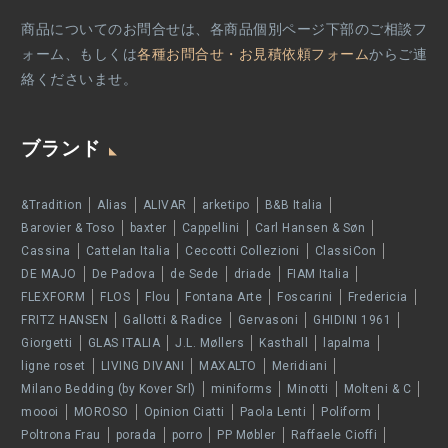
商品についてのお問合せは、各商品個別ページ下部のご相談フ
ォーム、もしくは
各種お問合せ・お見積依頼フォーム
からご連
絡くださいませ。
ブランド
&Tradition
Alias
ALIVAR
arketipo
B&B Italia
Barovier & Toso
baxter
Cappellini
Carl Hansen & Søn
Cassina
Cattelan Italia
Ceccotti Collezioni
ClassiCon
DE MAJO
De Padova
de Sede
driade
FIAM Italia
FLEXFORM
FLOS
Flou
Fontana Arte
Foscarini
Fredericia
FRITZ HANSEN
Gallotti & Radice
Gervasoni
GHIDINI 1961
Giorgetti
GLAS ITALIA
J.L. Møllers
Kasthall
lapalma
ligne roset
LIVING DIVANI
MAXALTO
Meridiani
Milano Bedding (by Kover Srl)
miniforms
Minotti
Molteni & C
moooi
MOROSO
Opinion Ciatti
Paola Lenti
Poliform
Poltrona Frau
porada
porro
PP Møbler
Raffaele Cioffi