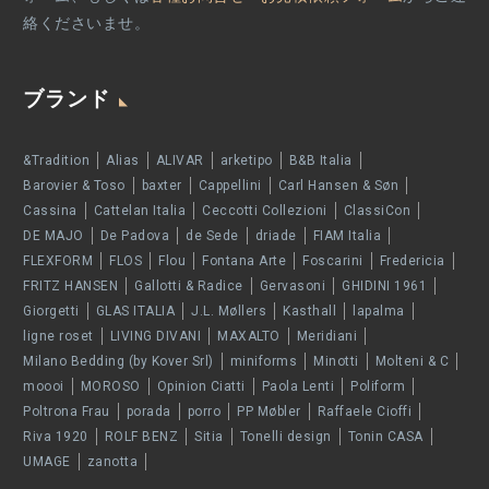
絡くださいませ。
ブランド
&Tradition
Alias
ALIVAR
arketipo
B&B Italia
Barovier & Toso
baxter
Cappellini
Carl Hansen & Søn
Cassina
Cattelan Italia
Ceccotti Collezioni
ClassiCon
DE MAJO
De Padova
de Sede
driade
FIAM Italia
FLEXFORM
FLOS
Flou
Fontana Arte
Foscarini
Fredericia
FRITZ HANSEN
Gallotti & Radice
Gervasoni
GHIDINI 1961
Giorgetti
GLAS ITALIA
J.L. Møllers
Kasthall
lapalma
ligne roset
LIVING DIVANI
MAXALTO
Meridiani
Milano Bedding (by Kover Srl)
miniforms
Minotti
Molteni & C
moooi
MOROSO
Opinion Ciatti
Paola Lenti
Poliform
Poltrona Frau
porada
porro
PP Møbler
Raffaele Cioffi
Riva 1920
ROLF BENZ
Sitia
Tonelli design
Tonin CASA
UMAGE
zanotta