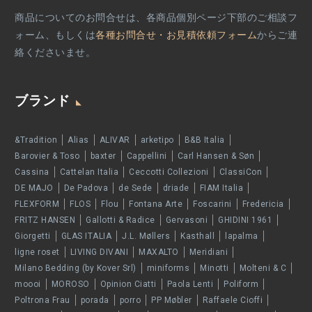
商品についてのお問合せは、各商品個別ページ下部のご相談フ
ォーム、もしくは
各種お問合せ・お見積依頼フォーム
からご連
絡くださいませ。
ブランド
&Tradition
Alias
ALIVAR
arketipo
B&B Italia
Barovier & Toso
baxter
Cappellini
Carl Hansen & Søn
Cassina
Cattelan Italia
Ceccotti Collezioni
ClassiCon
DE MAJO
De Padova
de Sede
driade
FIAM Italia
FLEXFORM
FLOS
Flou
Fontana Arte
Foscarini
Fredericia
FRITZ HANSEN
Gallotti & Radice
Gervasoni
GHIDINI 1961
Giorgetti
GLAS ITALIA
J.L. Møllers
Kasthall
lapalma
ligne roset
LIVING DIVANI
MAXALTO
Meridiani
Milano Bedding (by Kover Srl)
miniforms
Minotti
Molteni & C
moooi
MOROSO
Opinion Ciatti
Paola Lenti
Poliform
Poltrona Frau
porada
porro
PP Møbler
Raffaele Cioffi