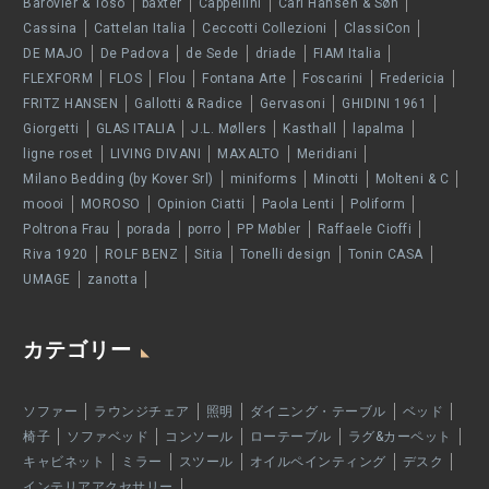
Barovier & Toso
baxter
Cappellini
Carl Hansen & Søn
Cassina
Cattelan Italia
Ceccotti Collezioni
ClassiCon
DE MAJO
De Padova
de Sede
driade
FIAM Italia
FLEXFORM
FLOS
Flou
Fontana Arte
Foscarini
Fredericia
FRITZ HANSEN
Gallotti & Radice
Gervasoni
GHIDINI 1961
Giorgetti
GLAS ITALIA
J.L. Møllers
Kasthall
lapalma
ligne roset
LIVING DIVANI
MAXALTO
Meridiani
Milano Bedding (by Kover Srl)
miniforms
Minotti
Molteni & C
moooi
MOROSO
Opinion Ciatti
Paola Lenti
Poliform
Poltrona Frau
porada
porro
PP Møbler
Raffaele Cioffi
Riva 1920
ROLF BENZ
Sitia
Tonelli design
Tonin CASA
UMAGE
zanotta
カテゴリー
ソファー
ラウンジチェア
照明
ダイニング・テーブル
ベッド
椅子
ソファベッド
コンソール
ローテーブル
ラグ&カーペット
キャビネット
ミラー
スツール
オイルペインティング
デスク
インテリアアクセサリー