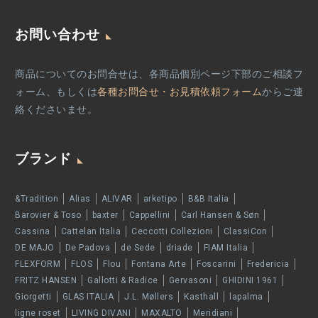
お問い合わせ
商品についてのお問合せは、各商品個別ページ下部のご相談フ
ォーム、もしくは
各種お問合せ・お見積依頼フォーム
からご連
絡くださいませ。
ブランド
&Tradition
Alias
ALIVAR
arketipo
B&B Italia
Barovier & Toso
baxter
Cappellini
Carl Hansen & Søn
Cassina
Cattelan Italia
Ceccotti Collezioni
ClassiCon
DE MAJO
De Padova
de Sede
driade
FIAM Italia
FLEXFORM
FLOS
Flou
Fontana Arte
Foscarini
Fredericia
FRITZ HANSEN
Gallotti & Radice
Gervasoni
GHIDINI 1961
Giorgetti
GLAS ITALIA
J.L. Møllers
Kasthall
lapalma
ligne roset
LIVING DIVANI
MAXALTO
Meridiani