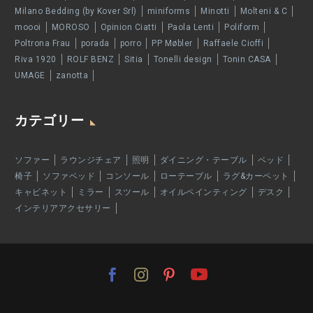
Milano Bedding (by Kover Srl)
miniforms
Minotti
Molteni & C
moooi
MOROSO
Opinion Ciatti
Paola Lenti
Poliform
Poltrona Frau
porada
porro
PP Møbler
Raffaele Cioffi
Riva 1920
ROLF BENZ
Sitia
Tonelli design
Tonin CASA
UMAGE
zanotta
カテゴリー
ソファー
ラウンジチェア
照明
ダイニング・テーブル
ベッド
椅子
ソファベッド
コンソール
ローテーブル
ラグ&カーペット
キャビネット
ミラー
スツール
オイルペインティング
デスク
インテリアアクセサリー