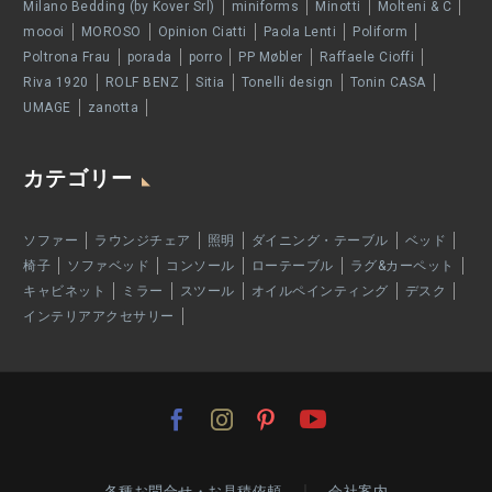
Milano Bedding (by Kover Srl)
miniforms
Minotti
Molteni & C
moooi
MOROSO
Opinion Ciatti
Paola Lenti
Poliform
Poltrona Frau
porada
porro
PP Møbler
Raffaele Cioffi
Riva 1920
ROLF BENZ
Sitia
Tonelli design
Tonin CASA
UMAGE
zanotta
カテゴリー
ソファー
ラウンジチェア
照明
ダイニング・テーブル
ベッド
椅子
ソファベッド
コンソール
ローテーブル
ラグ&カーペット
キャビネット
ミラー
スツール
オイルペインティング
デスク
インテリアアクセサリー
各種お問合せ・お見積依頼
会社案内