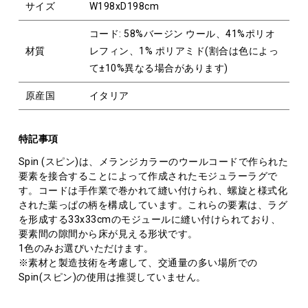
サイズ
W198xD198cm
コード: 58%バージン ウール、41%ポリオ
材質
レフィン、1% ポリアミド(割合は色によっ
て±10%異なる場合があります)
原産国
イタリア
特記事項
Spin (スピン)は、メランジカラーのウールコードで作られた
要素を接合することによって作成されたモジュラーラグで
す。コードは手作業で巻かれて縫い付けられ、螺旋と様式化
された葉っぱの柄を構成しています。これらの要素は、ラグ
を形成する33x33cmのモジュールに縫い付けられており、
要素間の隙間から床が見える形状です。
1色のみお選びいただけます。
※素材と製造技術を考慮して、交通量の多い場所での
Spin(スピン)の使用は推奨していません。