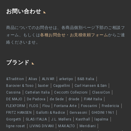
お問い合わせ
商品についてのお問合せは、各商品個別ページ下部のご相談フ
ォーム、もしくは
各種お問合せ・お見積依頼フォーム
からご連
絡くださいませ。
ブランド
&Tradition
Alias
ALIVAR
arketipo
B&B Italia
Barovier & Toso
baxter
Cappellini
Carl Hansen & Søn
Cassina
Cattelan Italia
Ceccotti Collezioni
ClassiCon
DE MAJO
De Padova
de Sede
driade
FIAM Italia
FLEXFORM
FLOS
Flou
Fontana Arte
Foscarini
Fredericia
FRITZ HANSEN
Gallotti & Radice
Gervasoni
GHIDINI 1961
Giorgetti
GLAS ITALIA
J.L. Møllers
Kasthall
lapalma
ligne roset
LIVING DIVANI
MAXALTO
Meridiani