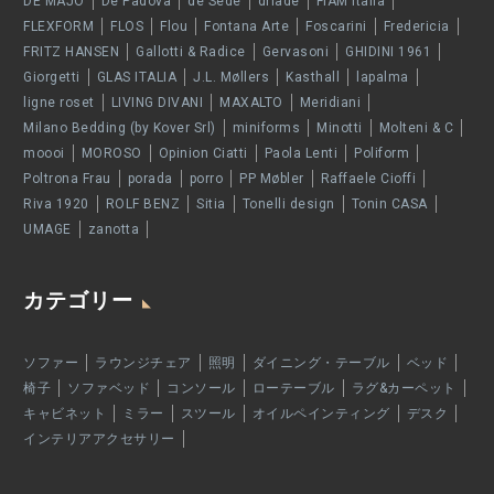
DE MAJO
De Padova
de Sede
driade
FIAM Italia
FLEXFORM
FLOS
Flou
Fontana Arte
Foscarini
Fredericia
FRITZ HANSEN
Gallotti & Radice
Gervasoni
GHIDINI 1961
Giorgetti
GLAS ITALIA
J.L. Møllers
Kasthall
lapalma
ligne roset
LIVING DIVANI
MAXALTO
Meridiani
Milano Bedding (by Kover Srl)
miniforms
Minotti
Molteni & C
moooi
MOROSO
Opinion Ciatti
Paola Lenti
Poliform
Poltrona Frau
porada
porro
PP Møbler
Raffaele Cioffi
Riva 1920
ROLF BENZ
Sitia
Tonelli design
Tonin CASA
UMAGE
zanotta
カテゴリー
ソファー
ラウンジチェア
照明
ダイニング・テーブル
ベッド
椅子
ソファベッド
コンソール
ローテーブル
ラグ&カーペット
キャビネット
ミラー
スツール
オイルペインティング
デスク
インテリアアクセサリー