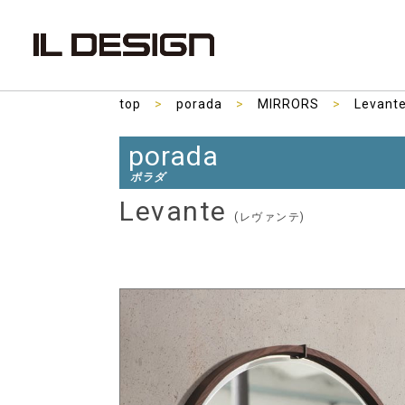
top
>
porada
>
MIRRORS
>
Levant
porada
ポラダ
Levante
(レヴァンテ)