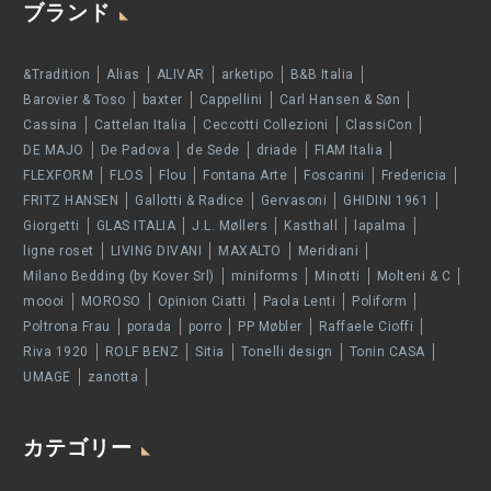
ブランド
&Tradition
Alias
ALIVAR
arketipo
B&B Italia
Barovier & Toso
baxter
Cappellini
Carl Hansen & Søn
Cassina
Cattelan Italia
Ceccotti Collezioni
ClassiCon
DE MAJO
De Padova
de Sede
driade
FIAM Italia
FLEXFORM
FLOS
Flou
Fontana Arte
Foscarini
Fredericia
FRITZ HANSEN
Gallotti & Radice
Gervasoni
GHIDINI 1961
Giorgetti
GLAS ITALIA
J.L. Møllers
Kasthall
lapalma
ligne roset
LIVING DIVANI
MAXALTO
Meridiani
Milano Bedding (by Kover Srl)
miniforms
Minotti
Molteni & C
moooi
MOROSO
Opinion Ciatti
Paola Lenti
Poliform
Poltrona Frau
porada
porro
PP Møbler
Raffaele Cioffi
Riva 1920
ROLF BENZ
Sitia
Tonelli design
Tonin CASA
UMAGE
zanotta
カテゴリー