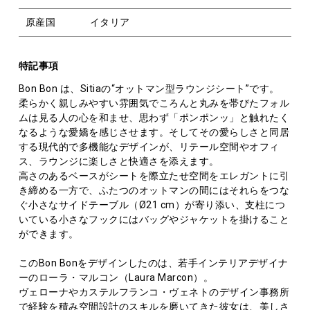
原産国
イタリア
特記事項
Bon Bon は、Sitiaの“オットマン型ラウンジシート”です。
柔らかく親しみやすい雰囲気でころんと丸みを帯びたフォル
ムは見る人の心を和ませ、思わず「ポンポンッ」と触れたく
なるような愛嬌を感じさせます。そしてその愛らしさと同居
する現代的で多機能なデザインが、リテール空間やオフィ
ス、ラウンジに楽しさと快適さを添えます。
高さのあるベースがシートを際立たせ空間をエレガントに引
き締める一方で、ふたつのオットマンの間にはそれらをつな
ぐ小さなサイドテーブル（Ø21 cm）が寄り添い、支柱につ
いている小さなフックにはバッグやジャケットを掛けること
ができます。
このBon Bonをデザインしたのは、若手インテリアデザイナ
ーのローラ・マルコン（Laura Marcon）。
ヴェローナやカステルフランコ・ヴェネトのデザイン事務所
で経験を積み空間設計のスキルを磨いてきた彼女は、美しさ