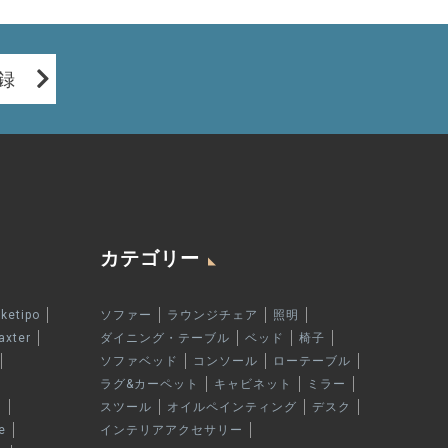
録
カテゴリー
rketipo
ソファー
ラウンジチェア
照明
axter
ダイニング・テーブル
ベッド
椅子
ソファベッド
コンソール
ローテーブル
ラグ&カーペット
キャビネット
ミラー
n
スツール
オイルペインティング
デスク
e
インテリアアクセサリー