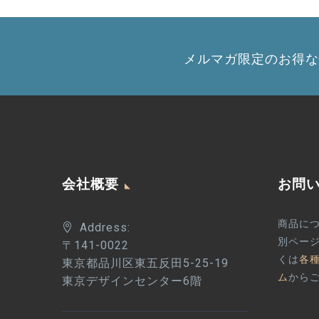
メルマガ限定のお得な
会社概要
お問
商品に
Address:
別ペー
〒141-0022
くは
各
東京都品川区東五反田5-25-19
ム
から
東京デザインセンター6階