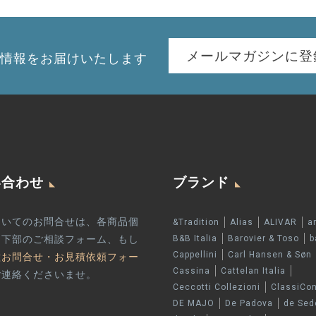
メールマガジンに登
情報を
お届けいたします
い合わせ
ブランド
ついてのお問合せは、各商品個
&Tradition
Alias
ALIVAR
a
ジ下部のご相談フォーム、もし
B&B Italia
Barovier & Toso
b
Cappellini
Carl Hansen & Søn
種お問合せ・お見積依頼フォー
Cassina
Cattelan Italia
ご連絡くださいませ。
Ceccotti Collezioni
ClassiCo
DE MAJO
De Padova
de Sed