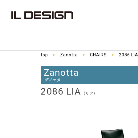
top
>
Zanotta
>
CHAIRS
>
2086 LI
Zanotta
ザノッタ
2086 LIA
(リア)