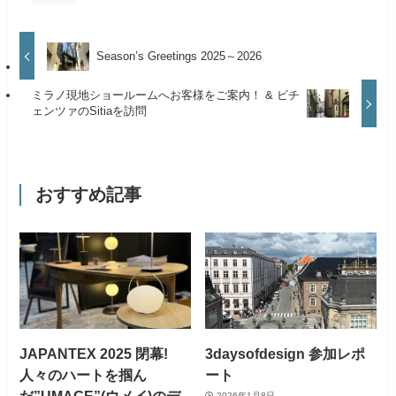
Season’s Greetings 2025～2026
ミラノ現地ショールームへお客様をご案内！ & ビチ
ェンツァのSitiaを訪問
おすすめ記事
JAPANTEX 2025 閉幕!
3daysofdesign 参加レポ
人々のハートを掴ん
ート
だ”UMAGE”(ウメイ)のデ
2026年1月8日