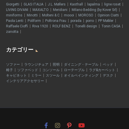
Giorgetti
GLAS ITALIA
J.L. Møllers
Kasthall
lapalma
ligne roset
LIVING DIVANI
MAXALTO
Meridiani
Milano Bedding (by Kover Srl)
miniforms
Minotti
Molteni & C
moooi
MOROSO
Opinion Ciatti
Paola Lenti
Poliform
Poltrona Frau
porada
porro
PP Møbler
Raffaele Cioffi
Riva 1920
ROLF BENZ
Tonelli design
Tonin CASA
zanotta
カテゴリー
ソファー
ラウンジチェア
照明
ダイニング・テーブル
ベッド
椅子
ソファベッド
コンソール
ローテーブル
ラグ&カーペット
キャビネット
ミラー
スツール
オイルペインティング
デスク
インテリアアクセサリー