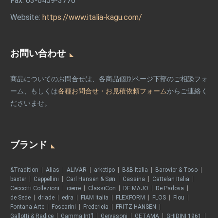
Fax: 03-6459-3776
Website:
https://www.italia-kagu.com/
お問い合わせ
商品についてのお問合せは、各商品個別ページ下部のご相談フォ
ーム、もしくは
各種お問合せ・お見積依頼フォーム
からご連絡く
ださいませ。
ブランド
&Tradition
Alias
ALIVAR
arketipo
B&B Italia
Barovier & Toso
baxter
Cappellini
Carl Hansen & Søn
Cassina
Cattelan Italia
Ceccotti Collezioni
cierre
ClassiCon
DE MAJO
De Padova
de Sede
driade
edra
FIAM Italia
FLEXFORM
FLOS
Flou
Fontana Arte
Foscarini
Fredericia
FRITZ HANSEN
Gallotti & Radice
Gamma Int'l
Gervasoni
GETAMA
GHIDINI 1961