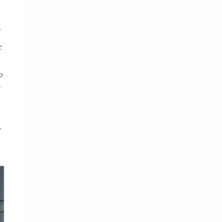
デ
を
ら
全
、
ー