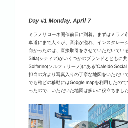
Day #1 Monday, April 7
ミラノサローネ開催前日に到着。まずはミラノ市内の会
車道にまで人々が、音楽が溢れ、インスタレー
向かったのは、直接取引をさせていただいている、
Sitia(シティア)がいくつかのブランドとともに
Solferino(ソルフェリーノ)にある”Caleido
担当の方より写真入りの丁寧な地図をいただいて
でも殆どの移動にはGoogle mapを利用し
ったので、いただいた地図は多いに役立ちました