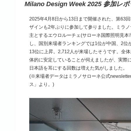
Milano Design Week 2025 参加
2025年4月8日から13日まで開催された、第63回Salo
ザインも2年ぶりに参加して参りました。ミラノサロ
主とするエウロルーチェ(サローネ国際照明見本市)
し、国別来場者ランキングでは1位が中国、2位
13位に上昇。2,712人が来場したそうです。
体的に安定していることが伺えましたが、実際に
日本語を耳にする回数は増えた気がしました。
(※来場者データはミラノサローネ公式newsletter「プレ
ス」より。)