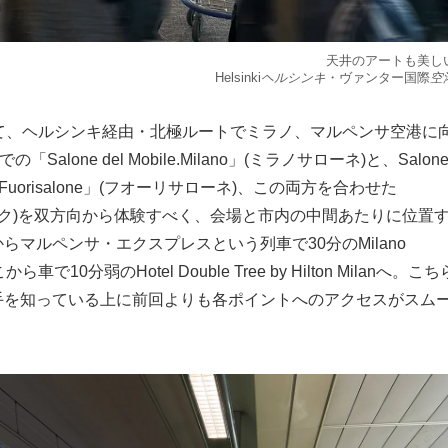
天井のアートも美し
Helsinki
ヘルシンキ
・ヴァンター国際
空
rにて、ヘルシンキ経由・北極ルートでミラノ、マルペンサ空港に
「Salone del Mobile.Milano」(ミラノサローネ)と、Salon
orisalone」(フオーリサローネ)、この両方を合わせた
インウィーク)を双方向から体験すべく、会場と市内の中間あたりに位置
マルペンサ・エクスプレスという列車で30分のMilano
ら車で10分弱のHotel Double Tree by Hilton Milanへ。こち
手を知っている上に前回よりも各ポイントへのアクセスがスム