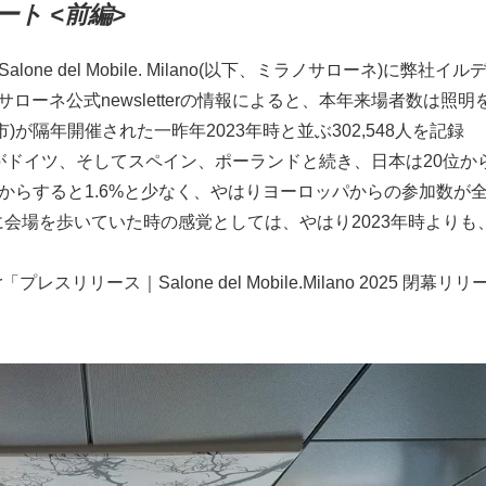
レポート <前編>
ne del Mobile. Milano(以下、ミラノサローネ)に弊社イル
ーネ公式newsletterの情報によると、本年来場者数は照明
が隔年開催された一昨年2023年時と並ぶ302,548人を記録
がドイツ、そしてスペイン、ポーランドと続き、日本は20位か
全体からすると1.6%と少なく、やはりヨーロッパからの参加数が
会場を歩いていた時の感覚としては、やはり2023年時よりも
スリリース｜Salone del Mobile.Milano 2025 閉幕リリ