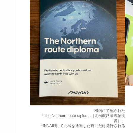
機内にて配られた
「The Northern route diploma（北極航路通過証明
書）」
FINNAIRにて北極を通過した時にだけ発行される