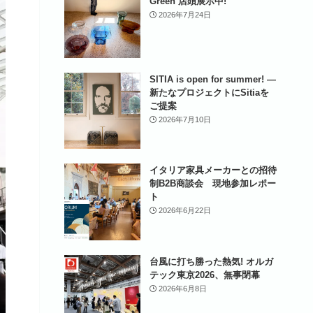
Green 店頭展示中!
2026年7月24日
SITIA is open for summer! ―
新たなプロジェクトにSitiaを
ご提案
2026年7月10日
イタリア家具メーカーとの招待
制B2B商談会 現地参加レポー
ト
2026年6月22日
台風に打ち勝った熱気! オルガ
テック東京2026、無事閉幕
2026年6月8日