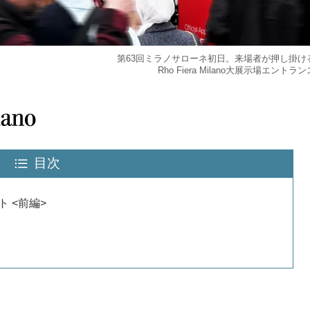
第63回ミラノサローネ初日。来場者が押し掛け
Rho Fiera Milano大展示場エントラン
目次
ート <前編>