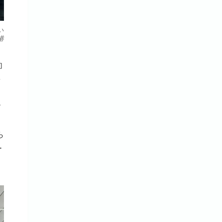
い
港
向
e
す
ら
ー