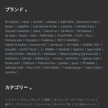
ブランド
&Tradition
Alias
ALIVAR
arketipo
B&B Italia
Barovier & Toso
baxter
Cappellini
Carl Hansen & Søn
Cassina
Cattelan Italia
Ceccotti Collezioni
cierre
ClassiCon
DE MAJO
De Padova
de Sede
driade
edra
FIAM Italia
FLEXFORM
FLOS
Flou
Fontana Arte
Foscarini
Fredericia
FRITZ HANSEN
Gallotti & Radice
Gamma Int'l
Gervasoni
GETAMA
GHIDINI 1961
Giorgetti
GLAS ITALIA
J.L. Møllers
Kasthall
lapalma
ligne roset
LIVING DIVANI
MAXALTO
Meridiani
Milano Bedding (by Kover Srl)
miniforms
Minotti
Molteni & C
moooi
MOROSO
Opinion Ciatti
Paola Lenti
Poliform
Poltrona Frau
porada
porro
PP Møbler
Raffaele Cioffi
Riva 1920
ROLF BENZ
Tonelli design
Tonin CASA
zanotta
カテゴリー
ソファー
ラウンジチェア
照明
ダイニング・テーブル
ベッド
椅子
ソファベッド
コンソール
ローテーブル
ラグ&カーペット