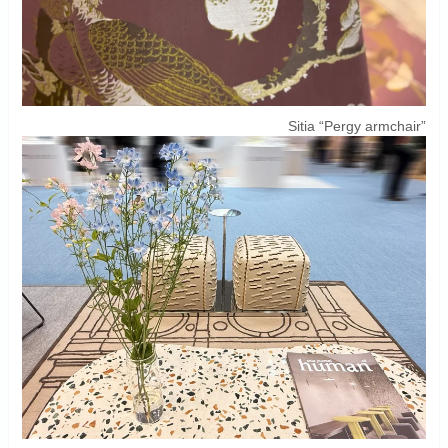
Sitia “Pergy armchair”