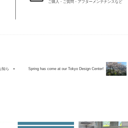
ご購入・ご質問・アフターメンテナンスなど
お知ら
Spring has come at our Tokyo Design Center!