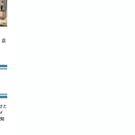
、店
せと
メ
お知