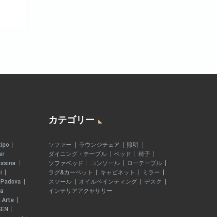
カテゴリー
tipo
ソファー
ラウンジチェア
照明
er
ダイニング・テーブル
ベッド
椅子
ssina
ソファベッド
コンソール
ローテーブル
i
ラグ&カーペット
キャビネット
ミラー
 Padova
スツール
オイルペインティング
デスク
ia
インテリアアクセサリー
 Arte
SEN