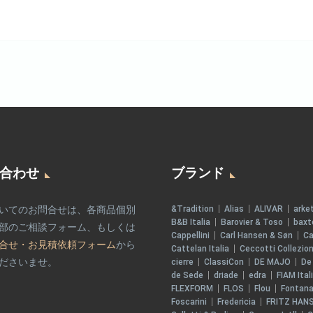
合わせ
ブランド
いてのお問合せは、各商品個別
&Tradition
Alias
ALIVAR
arke
B&B Italia
Barovier & Toso
baxt
部のご相談フォーム、もしくは
Cappellini
Carl Hansen & Søn
Ca
合せ・お見積依頼フォーム
から
Cattelan Italia
Ceccotti Collezion
ださいませ。
cierre
ClassiCon
DE MAJO
De
de Sede
driade
edra
FIAM Ital
FLEXFORM
FLOS
Flou
Fontana
Foscarini
Fredericia
FRITZ HAN