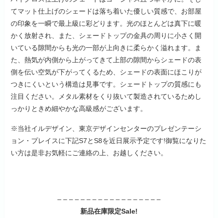
てマット仕上げのシェードは落ち着いた優しい質感で、お部屋
の印象を一瞬で最上級に彩どります。光のほとんどは真下に暖
かく放射され、また、シェードトップの金具の周りに小さく開
いている隙間からも光の一部が上向きに柔らかく溢れます。ま
た、熱気が内側から上がってきて上部の隙間からシェードの表
側を伝い空気が下がってくるため、シェードの表面にほこりが
つきにくいという構造は見事です。シェードトップの質感にも
注目ください。メタル素材をくり抜いて製造されているためし
っかりときめ細やかな高級感がございます。
※当社イルデザイン、東京デザインセンターのプレゼンテーシ
ョン・プレイスに下記S7とS8を近日展示予定です!御覧になりた
い方は是非お気軽にご連絡の上、お越しください。
– – – – – – – – – – – – – – – – – –
新品在庫限定Sale!