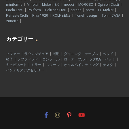
miniforms
Minotti
Molteni & C
moooi
MOROSO
Opinion Ciatti
Paola Lenti
Poliform
Poltrona Frau
porada
porro
PP Møbler
Raffaele Cioffi
Riva 1920
ROLF BENZ
Tonelli design
Tonin CASA
zanotta
カテゴリー
ソファー
ラウンジチェア
照明
ダイニング・テーブル
ベッド
椅子
ソファベッド
コンソール
ローテーブル
ラグ&カーペット
キャビネット
ミラー
スツール
オイルペインティング
デスク
インテリアアクセサリー