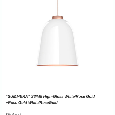
“SUMMERA” S8/M8 High-Gloss White/Rose Gold
+Rose Gold-White/RoseGold
S8: Small