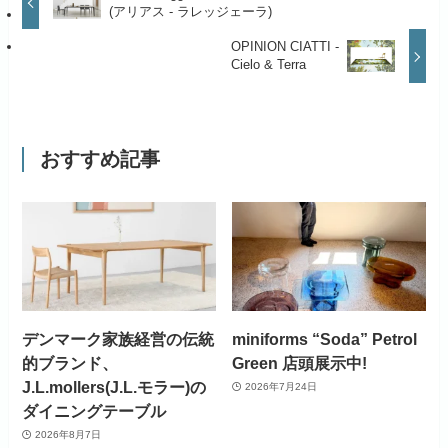
(アリアス - ラレッジェーラ)
OPINION CIATTI -
Cielo & Terra
おすすめ記事
デンマーク家族経営の伝統
miniforms “Soda” Petrol
的ブランド、
Green 店頭展示中!
J.L.mollers(J.L.モラー)の
2026年7月24日
ダイニングテーブル
2026年8月7日