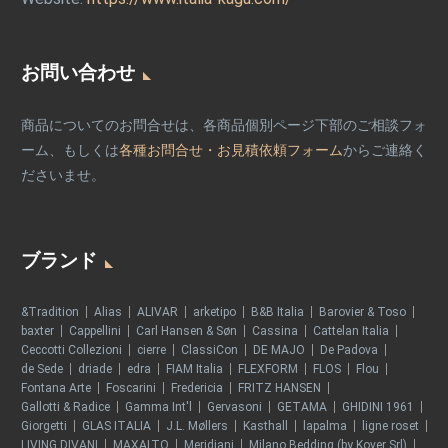
お問い合わせ
商品についてのお問合せは、各商品個別ページ下部のご相談フォ
ーム、もしくは
各種お問合せ・お見積依頼フォーム
からご連絡く
ださいませ。
ブランド
&Tradition
Alias
ALIVAR
arketipo
B&B Italia
Barovier & Toso
baxter
Cappellini
Carl Hansen & Søn
Cassina
Cattelan Italia
Ceccotti Collezioni
cierre
ClassiCon
DE MAJO
De Padova
de Sede
driade
edra
FIAM Italia
FLEXFORM
FLOS
Flou
Fontana Arte
Foscarini
Fredericia
FRITZ HANSEN
Gallotti & Radice
Gamma Int'l
Gervasoni
GETAMA
GHIDINI 1961
Giorgetti
GLAS ITALIA
J.L. Møllers
Kasthall
lapalma
ligne roset
LIVING DIVANI
MAXALTO
Meridiani
Milano Bedding (by Kover Srl)