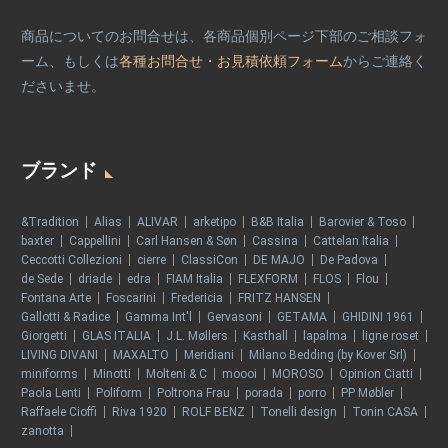
商品についてのお問合せは、各商品個別ページ下部のご相談フォ
ーム、もしくは
各種お問合せ・お見積依頼フォーム
からご連絡く
ださいませ。
ブランド
&Tradition
Alias
ALIVAR
arketipo
B&B Italia
Barovier & Toso
baxter
Cappellini
Carl Hansen & Søn
Cassina
Cattelan Italia
Ceccotti Collezioni
cierre
ClassiCon
DE MAJO
De Padova
de Sede
driade
edra
FIAM Italia
FLEXFORM
FLOS
Flou
Fontana Arte
Foscarini
Fredericia
FRITZ HANSEN
Gallotti & Radice
Gamma Int'l
Gervasoni
GETAMA
GHIDINI 1961
Giorgetti
GLAS ITALIA
J.L. Møllers
Kasthall
lapalma
ligne roset
LIVING DIVANI
MAXALTO
Meridiani
Milano Bedding (by Kover Srl)
miniforms
Minotti
Molteni & C
moooi
MOROSO
Opinion Ciatti
Paola Lenti
Poliform
Poltrona Frau
porada
porro
PP Møbler
Raffaele Cioffi
Riva 1920
ROLF BENZ
Tonelli design
Tonin CASA
zanotta