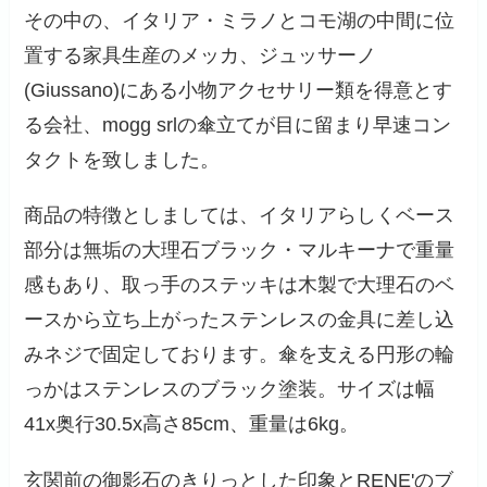
その中の、イタリア・ミラノとコモ湖の中間に位
置する家具生産のメッカ、ジュッサーノ
(Giussano)にある小物アクセサリー類を得意とす
る会社、mogg srlの傘立てが目に留まり早速コン
タクトを致しました。
商品の特徴としましては、イタリアらしくベース
部分は無垢の大理石ブラック・マルキーナで重量
感もあり、取っ手のステッキは木製で大理石のベ
ースから立ち上がったステンレスの金具に差し込
みネジで固定しております。傘を支える円形の輪
っかはステンレスのブラック塗装。サイズは幅
41x奥行30.5x高さ85cm、重量は6kg。
玄関前の御影石のきりっとした印象とRENE'のブ