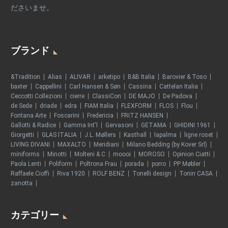
ださいませ。
ブランド
&Tradition
Alias
ALIVAR
arketipo
B&B Italia
Barovier & Toso
baxter
Cappellini
Carl Hansen & Søn
Cassina
Cattelan Italia
Ceccotti Collezioni
cierre
ClassiCon
DE MAJO
De Padova
de Sede
driade
edra
FIAM Italia
FLEXFORM
FLOS
Flou
Fontana Arte
Foscarini
Fredericia
FRITZ HANSEN
Gallotti & Radice
Gamma Int'l
Gervasoni
GETAMA
GHIDINI 1961
Giorgetti
GLAS ITALIA
J.L. Møllers
Kasthall
lapalma
ligne roset
LIVING DIVANI
MAXALTO
Meridiani
Milano Bedding (by Kover Srl)
miniforms
Minotti
Molteni & C
moooi
MOROSO
Opinion Ciatti
Paola Lenti
Poliform
Poltrona Frau
porada
porro
PP Møbler
Raffaele Cioffi
Riva 1920
ROLF BENZ
Tonelli design
Tonin CASA
zanotta
カテゴリー