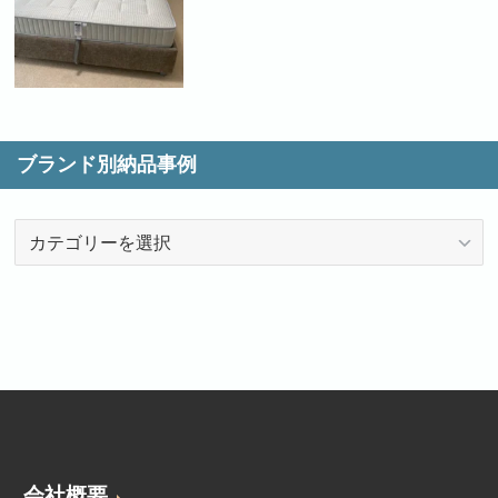
ブランド別納品事例
ブ
ラ
ン
ド
別
納
品
事
例
会社概要