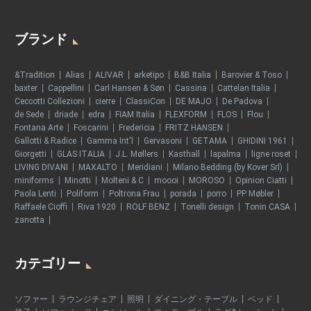
ブランド
&Tradition
Alias
ALIVAR
arketipo
B&B Italia
Barovier & Toso
baxter
Cappellini
Carl Hansen & Søn
Cassina
Cattelan Italia
Ceccotti Collezioni
cierre
ClassiCon
DE MAJO
De Padova
de Sede
driade
edra
FIAM Italia
FLEXFORM
FLOS
Flou
Fontana Arte
Foscarini
Fredericia
FRITZ HANSEN
Gallotti & Radice
Gamma Int'l
Gervasoni
GETAMA
GHIDINI 1961
Giorgetti
GLAS ITALIA
J.L. Møllers
Kasthall
lapalma
ligne roset
LIVING DIVANI
MAXALTO
Meridiani
Milano Bedding (by Kover Srl)
miniforms
Minotti
Molteni & C
moooi
MOROSO
Opinion Ciatti
Paola Lenti
Poliform
Poltrona Frau
porada
porro
PP Møbler
Raffaele Cioffi
Riva 1920
ROLF BENZ
Tonelli design
Tonin CASA
zanotta
カテゴリー
ソファー
ラウンジチェア
照明
ダイニング・テーブル
ベッド