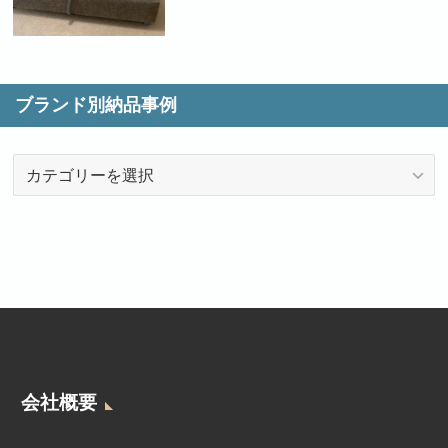
ブランド別納品事例
ブ
ラ
ン
ド
別
納
品
事
例
会社概要