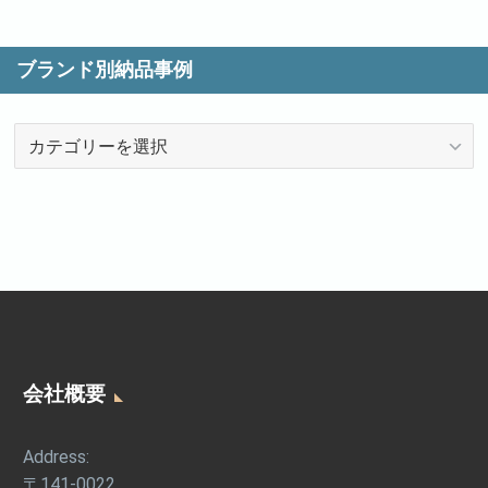
ブランド別納品事例
ブ
ラ
ン
ド
別
納
品
事
例
会社概要
Address:
〒141-0022