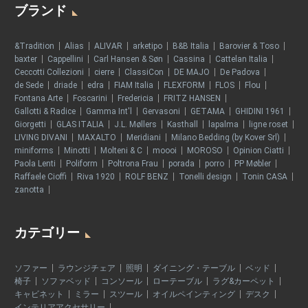
ブランド
&Tradition
Alias
ALIVAR
arketipo
B&B Italia
Barovier & Toso
baxter
Cappellini
Carl Hansen & Søn
Cassina
Cattelan Italia
Ceccotti Collezioni
cierre
ClassiCon
DE MAJO
De Padova
de Sede
driade
edra
FIAM Italia
FLEXFORM
FLOS
Flou
Fontana Arte
Foscarini
Fredericia
FRITZ HANSEN
Gallotti & Radice
Gamma Int'l
Gervasoni
GETAMA
GHIDINI 1961
Giorgetti
GLAS ITALIA
J.L. Møllers
Kasthall
lapalma
ligne roset
LIVING DIVANI
MAXALTO
Meridiani
Milano Bedding (by Kover Srl)
miniforms
Minotti
Molteni & C
moooi
MOROSO
Opinion Ciatti
Paola Lenti
Poliform
Poltrona Frau
porada
porro
PP Møbler
Raffaele Cioffi
Riva 1920
ROLF BENZ
Tonelli design
Tonin CASA
zanotta
カテゴリー
ソファー
ラウンジチェア
照明
ダイニング・テーブル
ベッド
椅子
ソファベッド
コンソール
ローテーブル
ラグ&カーペット
キャビネット
ミラー
スツール
オイルペインティング
デスク
インテリアアクセサリー