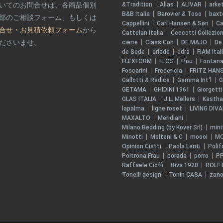
いてのお問合せは、各商品個別
&Tradition
Alias
ALIVAR
arke
B&B Italia
Barovier & Toso
baxt
部のご相談フォーム、もしくは
Cappellini
Carl Hansen & Søn
Ca
合せ・お見積依頼フォーム
から
Cattelan Italia
Ceccotti Collezion
ださいませ。
cierre
ClassiCon
DE MAJO
De
de Sede
driade
edra
FIAM Ital
FLEXFORM
FLOS
Flou
Fontana
Foscarini
Fredericia
FRITZ HAN
Gallotti & Radice
Gamma Int'l
G
GETAMA
GHIDINI 1961
Giorgetti
GLAS ITALIA
J.L. Møllers
Kastha
lapalma
ligne roset
LIVING DIVA
MAXALTO
Meridiani
Milano Bedding (by Kover Srl)
min
Minotti
Molteni & C
moooi
M
Opinion Ciatti
Paola Lenti
Poli
Poltrona Frau
porada
porro
PP
Raffaele Cioffi
Riva 1920
ROLF 
Tonelli design
Tonin CASA
zano