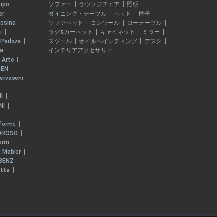
tipo
ソファー
ラウンジチェア
照明
er
ダイニング・テーブル
ベッド
椅子
ssina
ソファベッド
コンソール
ローテーブル
i
ラグ&カーペット
キャビネット
ミラー
 Padova
スツール
オイルペインティング
デスク
ia
インテリアアクセサリー
 Arte
SEN
ervasoni
ll
NI
iforms
OROSO
form
 Møbler
BENZ
tta