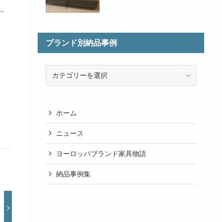
ブランド別納品事例
ブ
ラ
ン
ド
ホーム
別
納
ニュース
品
ヨーロッパブランド家具物語
事
例
納品事例集