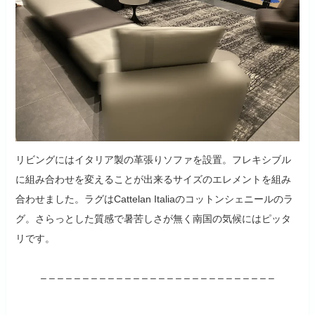
リビングにはイタリア製の革張りソファを設置。フレキシブル
に組み合わせを変えることが出来るサイズのエレメントを組み
合わせました。ラグはCattelan Italiaのコットンシェニールのラ
グ。さらっとした質感で暑苦しさが無く南国の気候にはピッタ
リです。
– – – – – – – – – – – – – – – – – – – – – – – – – – – –