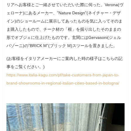
リアへお客様とご一緒させていただいた際に伺った、Verona(ヴ
ェローナ)にあるメーカー、”Nature Design”(ネイチャー・デザ
イン)のショールームに展示してあったものを気に入ってそのま
ま購入したもので、チーク材の「根」を掘り出したそのままの
形でオブジェに仕上げたものです。玄関にはGervasoni(ジェル
バゾーニ)の”BRICK M”(ブリック M)スツールを置きました。
(お客様をイタリアメーカーにご案内した時の様子はこちらの記
事をご覧ください。)
https://www.italia-kagu.com/pf/take-customers-from-japan-to-
brand-showrooms-in-regional-italian-cities-based-in-bologna/