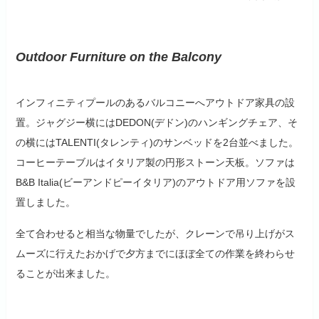
Outdoor Furniture on the Balcony
インフィニティプールのあるバルコニーへアウトドア家具の設
置。ジャグジー横にはDEDON(デドン)のハンギングチェア、そ
の横にはTALENTI(タレンティ)のサンベッドを2台並べました。
コーヒーテーブルはイタリア製の円形ストーン天板。ソファは
B&B Italia(ビーアンドピーイタリア)のアウトドア用ソファを設
置しました。
全て合わせると相当な物量でしたが、クレーンで吊り上げがス
ムーズに行えたおかげで夕方までにほぼ全ての作業を終わらせ
ることが出来ました。