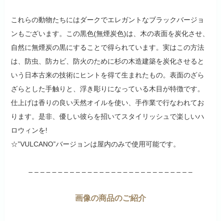
これらの動物たちにはダークでエレガントなブラックバージョ
ンもございます。この黒色(無煙炭色)は、木の表面を炭化させ、
自然に無煙炭の黒にすることで得られています。実はこの方法
は、防虫、防カビ、防火のために杉の木造建築を炭化させると
いう日本古来の技術にヒントを得て生まれたもの。表面のざら
ざらとした手触りと、浮き彫りになっている木目が特徴です。
仕上げは香りの良い天然オイルを使い、手作業で行なわれてお
ります。是非、優しい彼らを招いてスタイリッシュで楽しいハ
ロウィンを!
☆”VULCANO”バージョンは屋内のみで使用可能です。
– – – – – – – – – – – – – – – – – – – – – – – – – – – –
画像の商品のご紹介