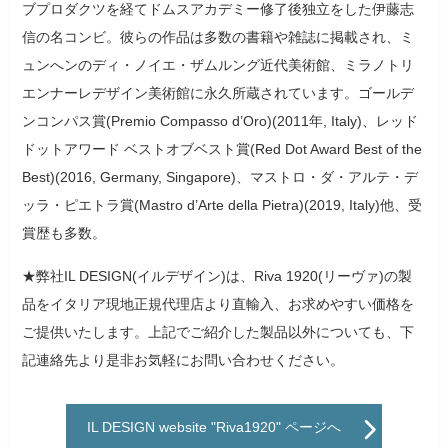
ブプロダクツを経てドムスアカデミー修了後独立をした伊藤志
信の名コンビ。彼らの作品は多数の書籍や雑誌に掲載され、ミ
ュンへンのディ・ノイエ・ザムルング近代美術館、ミラノトリ
エンナーレデザイン美術館に永久所蔵されています。ゴールデ
ンコンパス賞(Premio Compasso d’Oro)(2011年, Italy)、レッド
ドットアワード ベストオブベスト賞(Red Dot Award Best of the
Best)(2016, Germany, Singapore)、マストロ・ダ・アルテ・デ
ッラ・ピエトラ賞(Mastro d’Arte della Pietra)(2019, Italy)他、受
賞歴も多数。
★弊社IL DESIGN(イルデザイン)は、Riva 1920(リーヴァ)の製
品をイタリア現地正規代理店より直輸入、お求めやすい価格を
ご提供いたします。上記でご紹介した製品以外についても、下
記連絡先より是非お気軽にお問い合わせください。
IL DESIGN website "Riva1920" ページへ