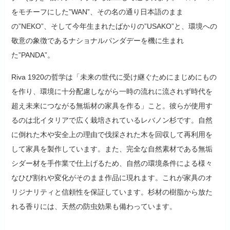
をモチーフにした”WAN”、その名の通り日本語のまま
の”NEKO”、そして今年生まれたばかりの”USAKO”と、環境への
敬意の象徴であるナショナルパンダデーを機に生まれ
た”PANDA”。
Riva 1920の哲学は「未来の世代に受け継ぐためにまじめにもの
を作り、環境に十分配慮しながら一時の流れに流されず時代を
超え未来につながる無垢材の家具を作る」こと。彼らが使用す
るのは北イタリアで広く栽培されているレバノン杉です。自然
に倒れた木や安全上の理由で伐採された木を回収して再利用を
して家具を製作しています。また、完全な自然素材である無垢
シダー材を手作業で仕上げるため、自然の環境条件による様々
なひび割れや変化がそのまま作品に現れます。これが家具のオ
リジナリティと信頼性を保証しています。杉材の樹脂から放た
れる香りには、天然の防虫効果も備わっています。