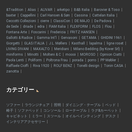
&Tradition
Alias
ALIVAR
arketipo
B&B Italia
Barovier & Toso
baxter
Cappellini
Carl Hansen & Søn
Cassina
Cattelan Italia
Ceccotti Collezioni
cierre
ClassiCon
DE MAJO
De Padova
de Sede
driade
edra
FIAM Italia
FLEXFORM
FLOS
Flou
Fontana Arte
Foscarini
Fredericia
FRITZ HANSEN
Gallotti & Radice
Gamma Int'l
Gervasoni
GETAMA
GHIDINI 1961
Giorgetti
GLAS ITALIA
J.L. Møllers
Kasthall
lapalma
ligne roset
LIVING DIVANI
MAXALTO
Meridiani
Milano Bedding (by Kover Srl)
miniforms
Minotti
Molteni & C
moooi
MOROSO
Opinion Ciatti
Paola Lenti
Poliform
Poltrona Frau
porada
porro
PP Møbler
Raffaele Cioffi
Riva 1920
ROLF BENZ
Tonelli design
Tonin CASA
zanotta
カテゴリー
ソファー
ラウンジチェア
照明
ダイニング・テーブル
ベッド
椅子
ソファベッド
コンソール
ローテーブル
ラグ&カーペット
キャビネット
ミラー
スツール
オイルペインティング
デスク
インテリアアクセサリー