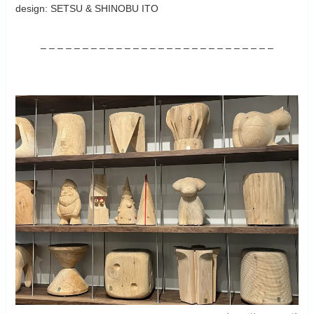
design: SETSU & SHINOBU ITO
– – – – – – – – – – – – – – – – – – – – – – – – – – – –