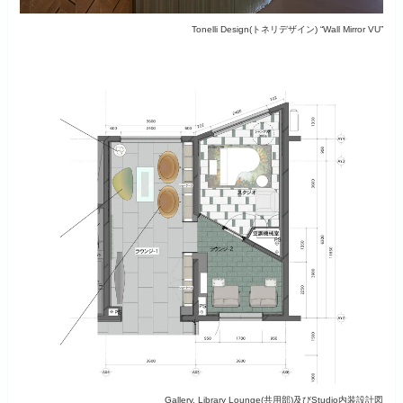
Tonelli Design(トネリデザイン) “Wall Mirror VU”
Gallery, Library Lounge(共用部)及びStudio内装設計図