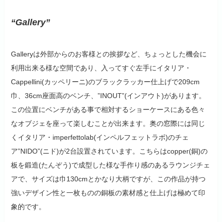
“Gallery”
Galleryは外部からのお客様との挨拶など、ちょっとした機会に
利用出来る様な空間であり、入ってすぐ左手にイタリア・
Cappellini(カッペリーニ)のブラックラッカー仕上げで209cm
巾、36cm座面高のベンチ、”INOUT”(インアウト)があります。
この位置にベンチがある事で相対するショーケースにある色々
なオブジェを座って楽しむことが出来ます。奥の窓際には同じ
くイタリア・imperfettolab(インペルフェットラボ)のチェ
ア”NIDO”(ニド)が2台設置されています。こちらはcopper(銅)の
板を鍛造(たんぞう)で成型した様な手作り感のあるラウンジチェ
アで、サイズは巾130cmとかなり大柄ですが、この作品が持つ
強いデザイン性と一枚ものの銅板の素材感と仕上げは極めて印
象的です。