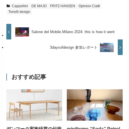
Cappellini
DE MAJO
FRITZ HANSEN
Opinion Ciatti
Tonelli design
Salone del Mobile.Milano 2024: this is how it went
3daysofdesign 参加レポート
おすすめ記事
デンマーク家族経営の伝統
miniforms “Soda” Petrol