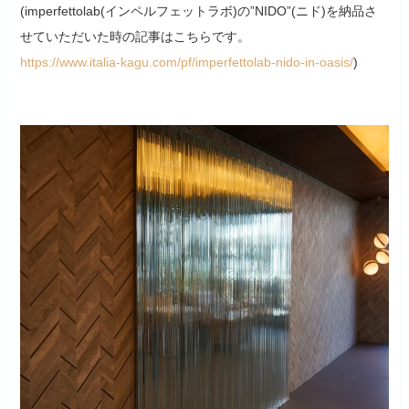
(imperfettolab(インペルフェットラボ)の”NIDO”(ニド)を納品さ
せていただいた時の記事はこちらです。
https://www.italia-kagu.com/pf/imperfettolab-nido-in-oasis/
)