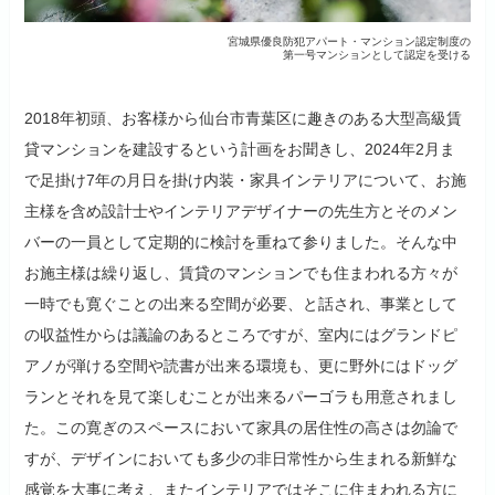
宮城県優良防犯アパート・マンション認定制度の
第一号マンションとして認定を受ける
2018年初頭、お客様から仙台市青葉区に趣きのある大型高級賃
貸マンションを建設するという計画をお聞きし、2024年2月ま
で足掛け7年の月日を掛け内装・家具インテリアについて、お施
主様を含め設計士やインテリアデザイナーの先生方とそのメン
バーの一員として定期的に検討を重ねて参りました。そんな中
お施主様は繰り返し、賃貸のマンションでも住まわれる方々が
一時でも寛ぐことの出来る空間が必要、と話され、事業として
の収益性からは議論のあるところですが、室内にはグランドピ
アノが弾ける空間や読書が出来る環境も、更に野外にはドッグ
ランとそれを見て楽しむことが出来るパーゴラも用意されまし
た。この寛ぎのスペースにおいて家具の居住性の高さは勿論で
すが、デザインにおいても多少の非日常性から生まれる新鮮な
感覚を大事に考え、またインテリアではそこに住まわれる方に