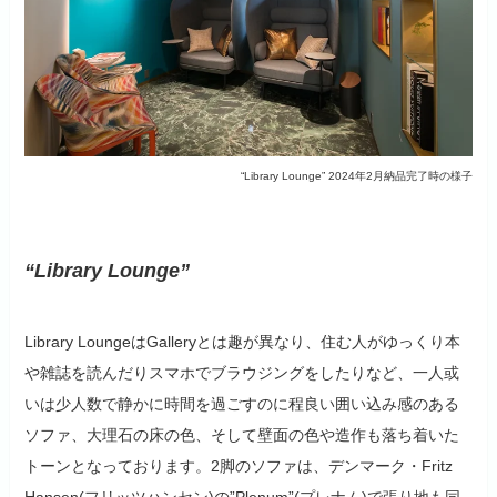
“Library Lounge” 2024年2月納品完了時の様子
“Library Lounge”
Library LoungeはGalleryとは趣が異なり、住む人がゆっくり本
や雑誌を読んだりスマホでブラウジングをしたりなど、一人或
いは少人数で静かに時間を過ごすのに程良い囲い込み感のある
ソファ、大理石の床の色、そして壁面の色や造作も落ち着いた
トーンとなっております。2脚のソファは、デンマーク・Fritz
Hansen(フリッツハンセン)の”Plenum”(プレナム)で張り地も同