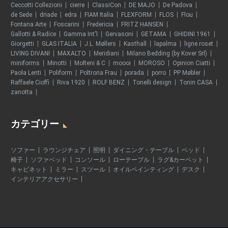
Ceccotti Collezioni
cierre
ClassiCon
DE MAJO
De Padova
de Sede
driade
edra
FIAM Italia
FLEXFORM
FLOS
Flou
Fontana Arte
Foscarini
Fredericia
FRITZ HANSEN
Gallotti & Radice
Gamma Int'l
Gervasoni
GETAMA
GHIDINI 1961
Giorgetti
GLAS ITALIA
J.L. Møllers
Kasthall
lapalma
ligne roset
LIVING DIVANI
MAXALTO
Meridiani
Milano Bedding (by Kover Srl)
miniforms
Minotti
Molteni & C
moooi
MOROSO
Opinion Ciatti
Paola Lenti
Poliform
Poltrona Frau
porada
porro
PP Møbler
Raffaele Cioffi
Riva 1920
ROLF BENZ
Tonelli design
Tonin CASA
zanotta
カテゴリー
ソファー
ラウンジチェア
照明
ダイニング・テーブル
ベッド
椅子
ソファベッド
コンソール
ローテーブル
ラグ&カーペット
キャビネット
ミラー
スツール
オイルペインティング
デスク
インテリアアクセサリー