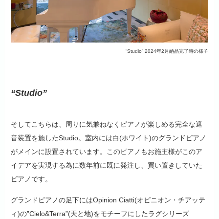
“Studio” 2024年2月納品完了時の様子
“Studio”
そしてこちらは、周りに気兼ねなくピアノが楽しめる完全な遮
音装置を施したStudio。室内には白(ホワイト)のグランドピアノ
がメインに設置されています。このピアノもお施主様がこのア
イデアを実現する為に数年前に既に発注し、買い置きしていた
ピアノです。
グランドピアノの足下にはOpinion Ciatti(オピニオン・チアッテ
ィ)の”Cielo&Terra”(天と地)をモチーフにしたラグシリーズ