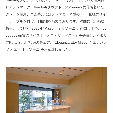
じくデンマーク・Kvadrat(クヴァドラ)のSunnivaの落ち着いた
グレーを使用、また手元にはソファと一体型の30cm直径のサイ
ドテーブルを付け、利便性を高めております。対面には、補助
椅子として昨年(2023年)Missoni(ミッソーニ)とのコラボで、red
dot design賞の「ベスト・オブ・ザ・ベスト」を受賞したイタリ
アKartell(カルテル)のチェア、”Eleganza ELA Missoni”(エレガン
ツァ エラ ミッソーニ)を用意致しました。