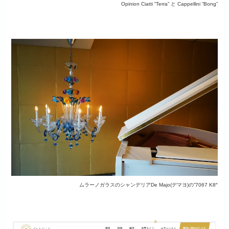
Opinion Ciatti “Terra” と Cappellini “Bong”
ムラーノガラスのシャンデリアDe Majo(デマヨ)の”7067 K8″