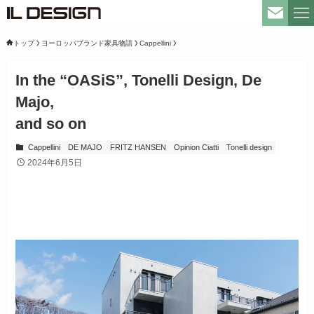
トップ
ヨーロッパブランド家具物語
Cappellini
In the “OASiS”, Tonelli Design, De
Majo,
and so on
Cappellini
DE MAJO
FRITZ HANSEN
Opinion Ciatti
Tonelli design
2024年6月5日